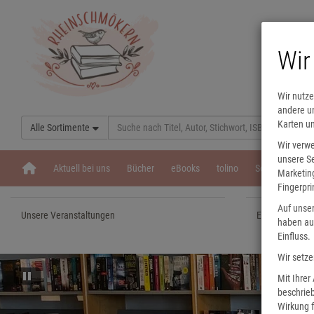
Wir
Wir nutze
andere un
Karten u
Alle Sortimente
Wir verw
unsere Se
Aktuell bei uns
Bücher
eBooks
tolino
Schulbücher
Marketing
Fingerpri
Auf unser
Unsere Veranstaltungen
Eine Nacht in
haben auf
Einfluss.
Wir setze
Mit Ihrer
beschrieb
Wirkung f