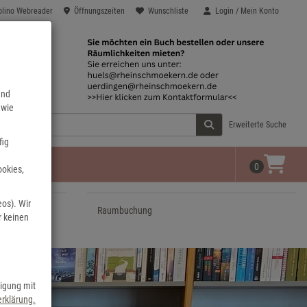
olino Webreader
Öffnungszeiten
Wunschliste
Login / Mein Konto
end
 wie
Erweiterte Suche
fig
0
ookies,
eos). Wir
Raumbuchung
r keinen
ligung mit
rklärung.