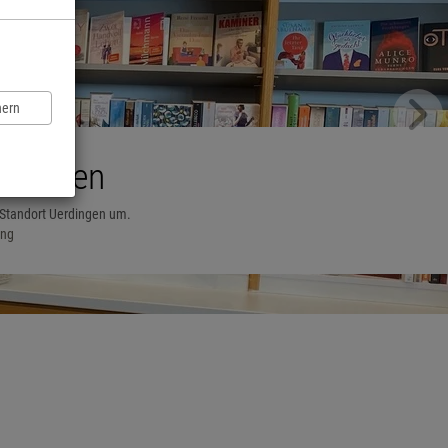
hern
lkommen
 Standort Uerdingen um.
ang