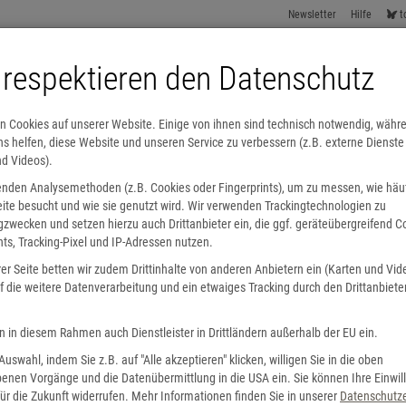
Newsletter
Hilfe
t
 respektieren den Datenschutz
n Cookies auf unserer Website. Einige von ihnen sind technisch notwendig, währ
s helfen, diese Website und unseren Service zu verbessern (z.B. externe Dienste
nd Videos).
enden Analysemethoden (z.B. Cookies oder Fingerprints), um zu messen, wie häu
ite besucht und wie sie genutzt wird. Wir verwenden Trackingtechnologien zu
Lesesommer
Internationale Bücher
Hörbücher
Alle Kategorien
zwecken und setzen hierzu auch Drittanbieter ein, die ggf. geräteübergreifend C
nts, Tracking-Pixel und IP-Adressen nutzen.
er Seite betten wir zudem Drittinhalte von anderen Anbietern ein (Karten und Vid
 der Buchhandlung
Kindergeburtstag
 die weitere Datenverarbeitung und ein etwaiges Tracking durch den Drittanbiete
n in diesem Rahmen auch Dienstleister in Drittländern außerhalb der EU ein.
 Auswahl, indem Sie z.B. auf "Alle akzeptieren" klicken, willigen Sie in die oben
enen Vorgänge und die Datenübermittlung in die USA ein. Sie können Ihre Einwil
ür die Zukunft widerrufen. Mehr Informationen finden Sie in unserer
Datenschutze