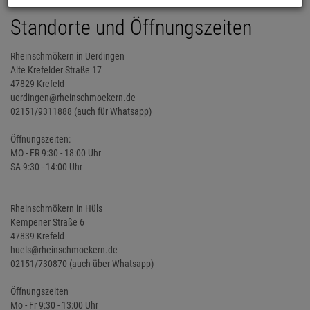
Standorte und Öffnungszeiten
Rheinschmökern in Uerdingen
Alte Krefelder Straße 17
47829 Krefeld
uerdingen@rheinschmoekern.de
02151/9311888 (auch für Whatsapp)
Öffnungszeiten:
MO - FR 9:30 - 18:00 Uhr
SA 9:30 - 14:00 Uhr
Rheinschmökern in Hüls
Kempener Straße 6
47839 Krefeld
huels@rheinschmoekern.de
02151/730870 (auch über Whatsapp)
Öffnungszeiten
Mo - Fr 9:30 - 13:00 Uhr