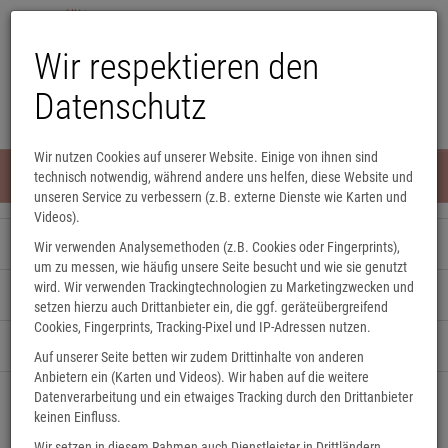
Wir respektieren den
Datenschutz
Wir nutzen Cookies auf unserer Website. Einige von ihnen sind
Menü
technisch notwendig, während andere uns helfen, diese Website und
0
unseren Service zu verbessern (z.B. externe Dienste wie Karten und
Videos).
Unsere Veranstaltungen
Wir verwenden Analysemethoden (z.B. Cookies oder Fingerprints),
um zu messen, wie häufig unsere Seite besucht und wie sie genutzt
wird. Wir verwenden Trackingtechnologien zu Marketingzwecken und
Eine Nacht in der Buchhandlung
setzen hierzu auch Drittanbieter ein, die ggf. geräteübergreifend
Cookies, Fingerprints, Tracking-Pixel und IP-Adressen nutzen.
Kindergeburtstag
Auf unserer Seite betten wir zudem Drittinhalte von anderen
Anbietern ein (Karten und Videos). Wir haben auf die weitere
Datenverarbeitung und ein etwaiges Tracking durch den Drittanbieter
Raumbuchung
keinen Einfluss.
Wir setzen in diesem Rahmen auch Dienstleister in Drittländern