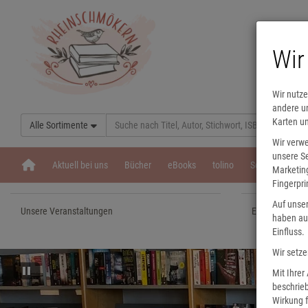
Wir
Wir nutze
andere un
Karten u
Alle Sortimente
Wir verw
unsere Se
Aktuell bei uns
Bücher
eBooks
tolino
Schulbücher
Marketing
Fingerpri
Auf unser
Unsere Veranstaltungen
Eine Nacht in
haben auf
Einfluss.
Wir setze
Mit Ihrer
beschrieb
Wirkung f