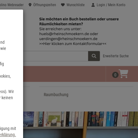
olino Webreader
Öffnungszeiten
Wunschliste
Login / Mein Konto
end
 wie
Erweiterte Suche
fig
0
ookies,
eos). Wir
Raumbuchung
r keinen
ligung mit
rklärung.