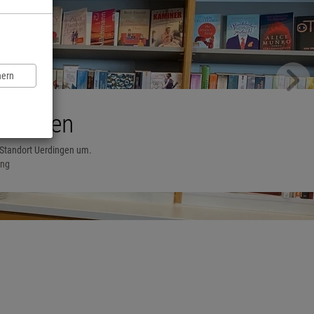
hern
lkommen
 Standort Uerdingen um.
ang