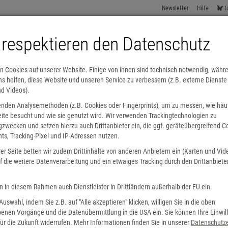
Newsletter
Hilfe
t
 respektieren den Datenschutz
n Cookies auf unserer Website. Einige von ihnen sind technisch notwendig, währ
s helfen, diese Website und unseren Service zu verbessern (z.B. externe Dienste
nd Videos).
enden Analysemethoden (z.B. Cookies oder Fingerprints), um zu messen, wie häu
ite besucht und wie sie genutzt wird. Wir verwenden Trackingtechnologien zu
Lesesommer
Internationale Bücher
Hörbücher
Alle Kategorien
zwecken und setzen hierzu auch Drittanbieter ein, die ggf. geräteübergreifend C
nts, Tracking-Pixel und IP-Adressen nutzen.
er Seite betten wir zudem Drittinhalte von anderen Anbietern ein (Karten und Vid
 der Buchhandlung
Kindergeburtstag
 die weitere Datenverarbeitung und ein etwaiges Tracking durch den Drittanbiete
n in diesem Rahmen auch Dienstleister in Drittländern außerhalb der EU ein.
 Auswahl, indem Sie z.B. auf "Alle akzeptieren" klicken, willigen Sie in die oben
enen Vorgänge und die Datenübermittlung in die USA ein. Sie können Ihre Einwil
ür die Zukunft widerrufen. Mehr Informationen finden Sie in unserer
Datenschutze