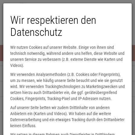
Wir respektieren den
Datenschutz
Wir nutzen Cookies auf unserer Website. Einige von ihnen sind
Menü
technisch notwendig, während andere uns helfen, diese Website und
0
unseren Service zu verbessern (z.B. externe Dienste wie Karten und
Videos).
Unsere Veranstaltungen
Wir verwenden Analysemethoden (z.B. Cookies oder Fingerprints),
um zu messen, wie häufig unsere Seite besucht und wie sie genutzt
wird. Wir verwenden Trackingtechnologien zu Marketingzwecken und
Eine Nacht in der Buchhandlung
setzen hierzu auch Drittanbieter ein, die ggf. geräteübergreifend
Cookies, Fingerprints, Tracking-Pixel und IP-Adressen nutzen.
Kindergeburtstag
Auf unserer Seite betten wir zudem Drittinhalte von anderen
Anbietern ein (Karten und Videos). Wir haben auf die weitere
Datenverarbeitung und ein etwaiges Tracking durch den Drittanbieter
Raumbuchung
keinen Einfluss.
Wir setzen in diesem Rahmen auch Dienstleister in Drittländern