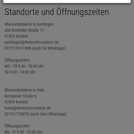
Standorte und Öffnungszeiten
Rheinschmökern in Uerdingen
Alte Krefelder Straße 17
47829 Krefeld
uerdingen@rheinschmoekern.de
02151/9311888 (auch für Whatsapp)
Öffnungszeiten:
MO - FR 9:30 - 18:00 Uhr
SA 9:30 - 14:00 Uhr
Rheinschmökern in Hüls
Kempener Straße 6
47839 Krefeld
huels@rheinschmoekern.de
02151/730870 (auch über Whatsapp)
Öffnungszeiten
Mo - Fr 9:30 - 13:00 Uhr