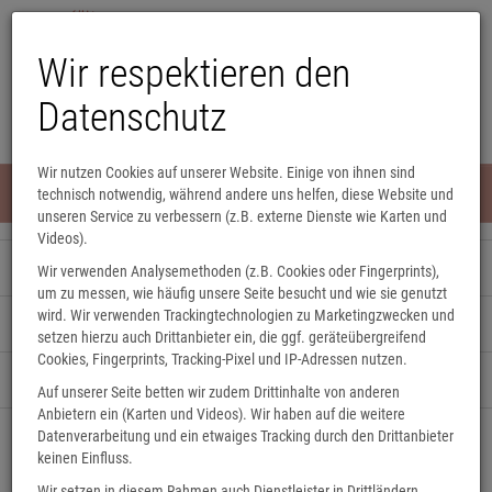
Wir respektieren den
Datenschutz
Wir nutzen Cookies auf unserer Website. Einige von ihnen sind
Menü
technisch notwendig, während andere uns helfen, diese Website und
0
unseren Service zu verbessern (z.B. externe Dienste wie Karten und
Videos).
Unsere Veranstaltungen
Wir verwenden Analysemethoden (z.B. Cookies oder Fingerprints),
um zu messen, wie häufig unsere Seite besucht und wie sie genutzt
wird. Wir verwenden Trackingtechnologien zu Marketingzwecken und
Eine Nacht in der Buchhandlung
setzen hierzu auch Drittanbieter ein, die ggf. geräteübergreifend
Cookies, Fingerprints, Tracking-Pixel und IP-Adressen nutzen.
Kindergeburtstag
Auf unserer Seite betten wir zudem Drittinhalte von anderen
Anbietern ein (Karten und Videos). Wir haben auf die weitere
Datenverarbeitung und ein etwaiges Tracking durch den Drittanbieter
Raumbuchung
keinen Einfluss.
Wir setzen in diesem Rahmen auch Dienstleister in Drittländern