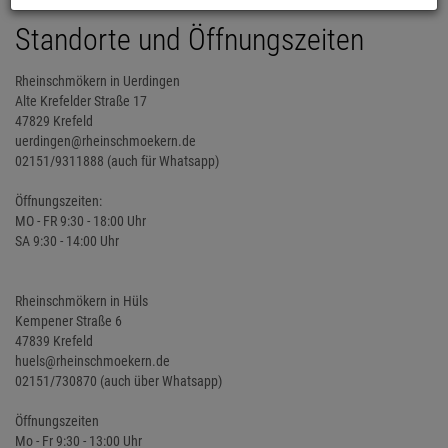
Standorte und Öffnungszeiten
Rheinschmökern in Uerdingen
Alte Krefelder Straße 17
47829 Krefeld
uerdingen@rheinschmoekern.de
02151/9311888 (auch für Whatsapp)
Öffnungszeiten:
MO - FR 9:30 - 18:00 Uhr
SA 9:30 - 14:00 Uhr
Rheinschmökern in Hüls
Kempener Straße 6
47839 Krefeld
huels@rheinschmoekern.de
02151/730870 (auch über Whatsapp)
Öffnungszeiten
Mo - Fr 9:30 - 13:00 Uhr